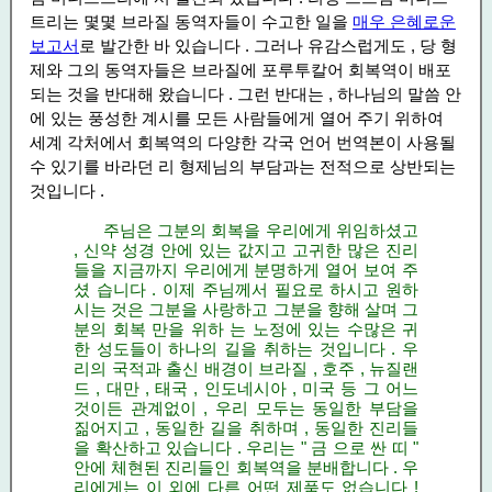
트리는 몇몇 브라질 동역자들이 수고한 일을
매우 은혜로운
보고서
로 발간한 바 있습니다 . 그러나 유감스럽게도 , 당 형
제와 그의 동역자들은 브라질에 포루투칼어 회복역이 배포
되는 것을 반대해 왔습니다 . 그런 반대는 , 하나님의 말씀 안
에 있는 풍성한 계시를 모든 사람들에게 열어 주기 위하여
세계 각처에서 회복역의 다양한 각국 언어 번역본이 사용될
수 있기를 바라던 리 형제님의 부담과는 전적으로 상반되는
것입니다 .
주님은 그분의 회복을 우리에게 위임하셨고
, 신약 성경 안에 있는 값지고 고귀한 많은 진리
들을 지금까지 우리에게 분명하게 열어 보여 주
셨 습니다 . 이제 주님께서 필요로 하시고 원하
시는 것은 그분을 사랑하고 그분을 향해 살며 그
분의 회복 만을 위하 는 노정에 있는 수많은 귀
한 성도들이 하나의 길을 취하는 것입니다 . 우
리의 국적과 출신 배경이 브라질 , 호주 , 뉴질랜
드 , 대만 , 태국 , 인도네시아 , 미국 등 그 어느
것이든 관계없이 , 우리 모두는 동일한 부담을
짊어지고 , 동일한 길을 취하며 , 동일한 진리들
을 확산하고 있습니다 . 우리는 " 금 으로 싼 띠 "
안에 체현된 진리들인 회복역을 분배합니다 . 우
리에게는 이 외에 다른 어떤 제품도 없습니다 !