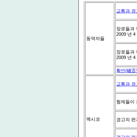
교통과 경
장로들과 책
2009 년 
동역자들
장로들과 책
2009 년 
확언(確言
교통과 경
형제들이 
멕시코
경고의 편지