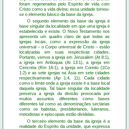
foram regenerados pelo Espírito de vida com
Cristo como a vida divina; essa unidade tornou-
se o elemento básico da base da igreja.
O segundo elemento da base da igreja é
base singular da localidade em que uma igreja é
estabelecida e existe. O Novo Testamento nos
apresenta um quadro claro de que todas as
igrejas locais, como a expressão da igreja
universal – o Corpo universal de Cristo – estão
localizadas em suas respectivas cidades.
Portanto, vemos a igreja em Jerusalém (At 8:1),
a igreja em Antioquia (At 13:1), a igreja em
Cencréia (Rm 16:1), a igreja em Corinto (1Co
1:2) e as sete igrejas na Ásia em sete cidades
respectivamente (Ap 1:4, 11). Cada cidade
como o limite onde a igreja existe é a base local
daquela igreja. Tal base singular da localidade
preserva a igreja da divisão provocada por
muitos assuntos diferentes como bases
diferentes tal como as denominações sectárias
como os batistas, presbiterianos, luteranos,
metodistas e episcopais estão divididas.
O terceiro elemento da base da igreja é a
realidade do Espírito da unidade, que expressa