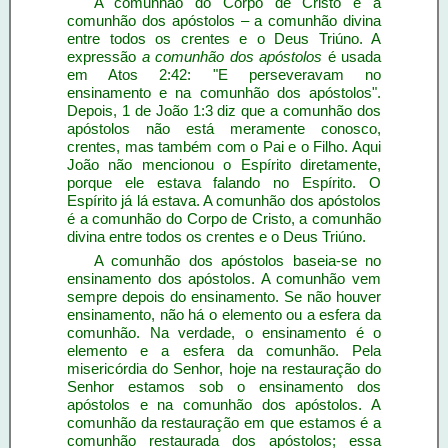
A comunhão do Corpo de Cristo é a
comunhão dos apóstolos – a comunhão divina
entre todos os crentes e o Deus Triúno. A
expressão
a comunhão dos apóstolos
é usada
em Atos 2:42: "E perseveravam no
ensinamento e na comunhão dos apóstolos".
Depois, 1 de João 1:3 diz que a comunhão dos
apóstolos não está meramente conosco,
crentes, mas também com o Pai e o Filho. Aqui
João não mencionou o Espírito diretamente,
porque ele estava falando no Espírito. O
Espírito já lá estava. A comunhão dos apóstolos
é a comunhão do Corpo de Cristo, a comunhão
divina entre todos os crentes e o Deus Triúno.
A comunhão dos apóstolos baseia-se no
ensinamento dos apóstolos. A comunhão vem
sempre depois do ensinamento. Se não houver
ensinamento, não há o elemento ou a esfera da
comunhão. Na verdade, o ensinamento é o
elemento e a esfera da comunhão. Pela
misericórdia do Senhor, hoje na restauração do
Senhor estamos sob o ensinamento dos
apóstolos e na comunhão dos apóstolos. A
comunhão da restauração em que estamos é a
comunhão restaurada dos apóstolos; essa