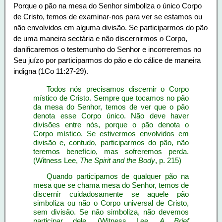
Porque o pão na mesa do Senhor simboliza o único Corpo
de Cristo, temos de examinar-nos para ver se estamos ou
não envolvidos em alguma divisão. Se participarmos do pão
de uma maneira sectária e não discernirmos o Corpo,
danificaremos o testemunho do Senhor e incorreremos no
Seu juízo por participarmos do pão e do cálice de maneira
indigna (1Co 11:27-29).
Todos nós precisamos discernir o Corpo
místico de Cristo. Sempre que tocamos no pão
da mesa do Senhor, temos de ver que o pão
denota esse Corpo único. Não deve haver
divisões entre nós, porque o pão denota o
Corpo místico. Se estivermos envolvidos em
divisão e, contudo, participarmos do pão, não
teremos benefício, mas sofreremos perda.
(Witness Lee,
The Spirit and the Body
, p. 215)
Quando participamos de qualquer pão na
mesa que se chama mesa do Senhor, temos de
discernir cuidadosamente se aquele pão
simboliza ou não o Corpo universal de Cristo,
sem divisão. Se não simboliza, não devemos
participar dele. (Witness Lee,
A Brief