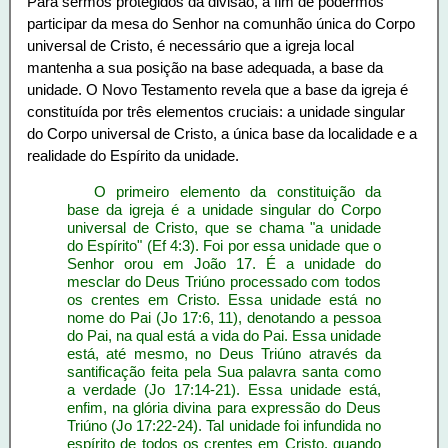
Para sermos protegidos da divisão, a fim de podermos
participar da mesa do Senhor na comunhão única do Corpo
universal de Cristo, é necessário que a igreja local
mantenha a sua posição na base adequada, a base da
unidade. O Novo Testamento revela que a base da igreja é
constituída por três elementos cruciais: a unidade singular
do Corpo universal de Cristo, a única base da localidade e a
realidade do Espírito da unidade.
O primeiro elemento da constituição da
base da igreja é a unidade singular do Corpo
universal de Cristo, que se chama "a unidade
do Espírito" (Ef 4:3). Foi por essa unidade que o
Senhor orou em João 17. É a unidade do
mesclar do Deus Triúno processado com todos
os crentes em Cristo. Essa unidade está no
nome do Pai (Jo 17:6, 11), denotando a pessoa
do Pai, na qual está a vida do Pai. Essa unidade
está, até mesmo, no Deus Triúno através da
santificação feita pela Sua palavra santa como
a verdade (Jo 17:14-21). Essa unidade está,
enfim, na glória divina para expressão do Deus
Triúno (Jo 17:22-24). Tal unidade foi infundida no
espírito de todos os crentes em Cristo, quando