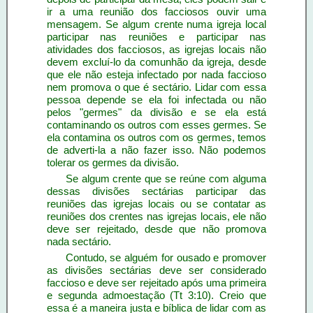
ir a uma reunião dos facciosos ouvir uma
mensagem. Se algum crente numa igreja local
participar nas reuniões e participar nas
atividades dos facciosos, as igrejas locais não
devem excluí-lo da comunhão da igreja, desde
que ele não esteja infectado por nada faccioso
nem promova o que é sectário. Lidar com essa
pessoa depende se ela foi infectada ou não
pelos "germes" da divisão e se ela está
contaminando os outros com esses germes. Se
ela contamina os outros com os germes, temos
de adverti-la a não fazer isso. Não podemos
tolerar os germes da divisão.
Se algum crente que se reúne com alguma
dessas divisões sectárias participar das
reuniões das igrejas locais ou se contatar as
reuniões dos crentes nas igrejas locais, ele não
deve ser rejeitado, desde que não promova
nada sectário.
Contudo, se alguém for ousado e promover
as divisões sectárias deve ser considerado
faccioso e deve ser rejeitado após uma primeira
e segunda admoestação (Tt 3:10). Creio que
essa é a maneira justa e bíblica de lidar com as