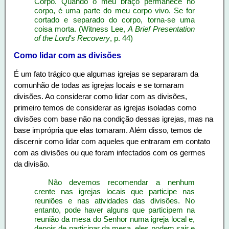
Corpo. Quando o meu braço permanece no
corpo, é uma parte do meu corpo vivo. Se for
cortado e separado do corpo, torna-se uma
coisa morta. (
Witness Lee,
A Brief Presentation
of the Lord's Recovery
,
p. 44)
Como lidar com as divisões
É um fato trágico que algumas igrejas se separaram da
comunhão de todas as igrejas locais e se tornaram
divisões. Ao considerar como lidar com as divisões,
primeiro temos de considerar as igrejas isoladas como
divisões com base não na condição dessas igrejas, mas na
base imprópria que elas tomaram. Além disso, temos de
discernir como lidar com aqueles que entraram em contato
com as divisões ou que foram infectados com os germes
da divisão.
Não devemos recomendar a nenhum
crente nas igrejas locais que participe nas
reuniões e nas atividades das divisões. No
entanto, pode haver alguns que participem na
reunião da mesa do Senhor numa igreja local e,
depois de participar da mesa, eles podem sair e