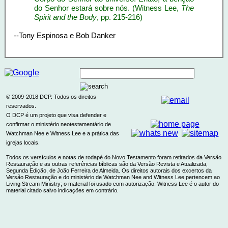
do Senhor estará sobre nós. (Witness Lee,
The
Spirit and the Body
, pp. 215-216)
--Tony Espinosa e Bob Danker
© 2009-2018 DCP. Todos os direitos
reservados.
O DCP é um projeto que visa defender e
confirmar o ministério neotestamentário de
Watchman Nee e Witness Lee e a prática das
igrejas locais.
Todos os versículos e notas de rodapé do Novo Testamento foram retirados da Versão
Restauração e as outras referências bíblicas são da Versão Revista e Atualizada,
Segunda Edição, de João Ferreira de Almeida. Os direitos autorais dos excertos da
Versão Restauração e do ministério de Watchman Nee and Witness Lee pertencem ao
Living Stream Ministry; o material foi usado com autorização. Witness Lee é o autor do
material citado salvo indicações em contrário.